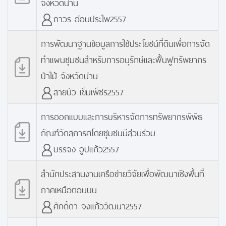
จังหวัดน่าน
ถาวร อ่อนประไพ2557
การพัฒนาฐานข้อมูลการใช้ประโยชน์ที่ดินเพื่อการจัด
ทำแผนชุมชนสำหรับการอนุรักษ์และฟื้นฟูทรัพยากร
ป่าไม้ จังหวัดน่าน
สายบัว เข็มเพ็ชร2557
การออกแบบและการบริหารจัดการทรัพยากรพิพิธ
ภัณฑ์วัดสถารศโดยชุมชนมีส่วนร่วม
บรรจง อูปแก้ว2557
สำนักประสานงานเครือข่ายวิจัยเพื่อพัฒนาเชิงพื้นที่
ภาคเหนือตอนบน
ศักดิ์ดา จงแก้ววัฒนา2557