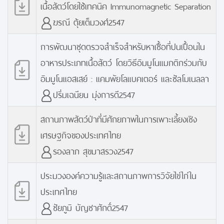
เนื้อสัตว์โดยใช้เทคนิค Immunomagnetic Separation
ฆรณี ตุ้ยเต็มวงศ์2547
การพัฒนาชุดตรวจสำเร็จสำหรับหาเชื้อที่ปนเปื้อนใน
อาหารประเภทเนื้อสัตว์ โดยวิธีอิมมูโนแมกติกร่วมกับ
อิมมูโนแอสเสย์ : แคมพัยโลแบคเตอร์ และซัลโมเนลลา
ปริ่มเฉนียน มุ่งการดี2547
สถานภาพสัตว์ป่าที่มีศักยภาพในการเพาะเลี้ยงเชิง
เศรษฐกิจของประเทศไทย
รองลาภ สุขมาสรวง2547
ประมวงองค์ความรู้และสถานภาพการวิจัยไข่ไก่ใน
ประเทศไทย
ชัยภูมิ บัญชาศักดิ์2547