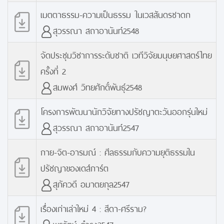
เมตตาธรรม-ความเป็นธรรม ในเวสสันดรชาดก
สุวรรณา สถาอานันท์2548
จัดประชุมวิชาการระดับชาติ เวทีวิจัยมนุษยศาสตร์ไทย
ครั้งที่ 2
สมพงศ์ วิทยศักดิ์พันธุ์2548
โครงการพัฒนานักวิจัยทางปรัชญาตะวันออกรุ่นใหม่
สุวรรณา สถาอานันท์2547
กาย-จิต-อารมณ์ : ศีลธรรมกับความยุติธรรมใน
ปรัชญาของเดส์การ์ต
สุภัควดี อมาตยกุล2547
เรื่องเก่าเล่าใหม่ 4 : สีดา-ศรีราม?
พรรัตน์ ดำรุง2547