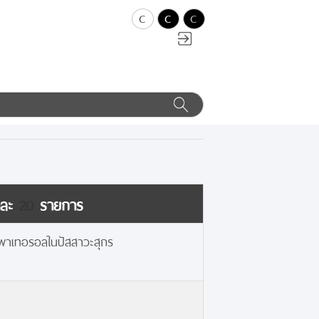
c
c
c
าละ
20
รายการ
าเทอรอลในปัสสาวะสุกร