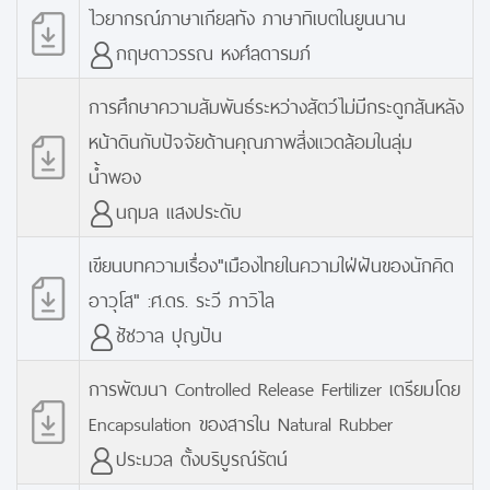
ไวยากรณ์ภาษาเกียลทัง ภาษาทิเบตในยูนนาน
กฤษดาวรรณ หงศ์ลดารมภ์
การศึกษาความสัมพันธ์ระหว่างสัตว์ไม่มีีกระดูกสันหลัง
หน้าดินกับปัจจัยด้านคุณภาพสิ่งแวดล้อมในลุ่ม
น้ำพอง
นฤมล แสงประดับ
เขียนบทความเรื่อง"เมืองไทยในความใฝ่ฝันของนักคิด
อาวุโส" :ศ.ดร. ระวี ภาวิไล
ชัชวาล ปุญปัน
การพัฒนา Controlled Release Fertilizer เตรียมโดย
Encapsulation ของสารใน Natural Rubber
ประมวล ตั้งบริบูรณ์รัตน์