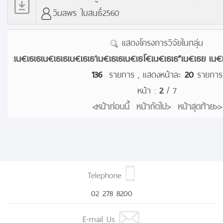
วิมลพร ใบสนธิ์2560
แสดงโครงการวิจัยในกลุ่ม
:
เน€เธเธเน€เธเธเน€เธเธ‘เน€เธเธเน€เธโ€เน€เธเธ”เน€เธย เน
136
รายการ , แสดงหน้าละ
20
รายการ
หน้า :
2
/ 7
<หน้าก่อนนี้
หน้าถัดไป>
หน้าสุดท้าย>>
Telephone
02 278 8200
E-mail Us