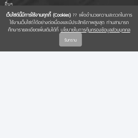
อื่นๆ
เว็บไซต์นี้มีการใช้งานคุกกี้ (Cookies)
?? เพื่ออำนวยความสะดวกในการ
ใช้งานเว็บไซต์ได้อย่างต่อเนื่องและมีประสิทธิภาพสูงสุด ท่านสามารถ
COPYRIGHT © 2022 สำนักงานคณะกรรมการส่งเสริมวิทยาศาสตร์ วิจัยและนวัตกรรม
ศึกษารายละเอียดเพิ่มเติมได้ที่
นโยบายในการคุ้มครองข้อมูลส่วนบุคคล
(สกสว.)
รับทราบ
นโยบายในการคุ้มครองข้อมูลส่วนบุคคล