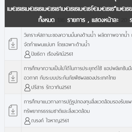
เน€เธเธเน€เธเธเน€เธเธ‘เน€เธเธเน€เธโ€เน€เธเธ”เน€เ
ทั้งหมด
136
รายการ , แสดงหน้าละ
20
ร
วิเคราะห์สถานะของความมั่นคงด้านน้ำ ผลิตภาพจากน้ำ และ
จัดทำแผนแม่บท โดยเฉพาะด้านน้ำ
ปิยธิดา เรืองรัศมี2561
การศึกษาความเป็นไปได้ในการประยุกต์ใช้ แอปพลิเคชันมื
อวกาศ กับระบบประกันภัยพืชผลของประเทศไทย
ปรีสาร รักวาทิน2561
การศึกษาแนวทางการปฏิรูปกองทุนสิ่งแวดล้อมรองรับแผ
ทรัพยากรธรรมชาติและสิ่งแวดล้อม
ณรงค์ ใจหาญ2561