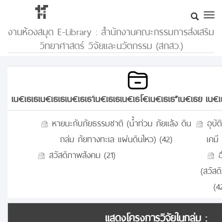
งานห้องสมุด E-Library : สำนักงานคณะกรรมการส่งเสริม
วิทยาศาสตร์ วิจัยและนวัตกรรม (สกสว.)
เน€เธเธเน€เธเธเน€เธเธ‘เน€เธเธเน€เธโ€เน€เธเธ”เน€เธย เน
หายนะกับภัยธรรมชาติ (น้ำท่วม ภัยแล้ง ดิน
อุบั
ถล่ม ภัยทางทะเล แผ่นดินไหว) (42)
เคมี 
สวัสดิภาพสังคม (21)
อ
(สวัสด
(4
แสดงโครงการวิจัยในกลุ่ม :