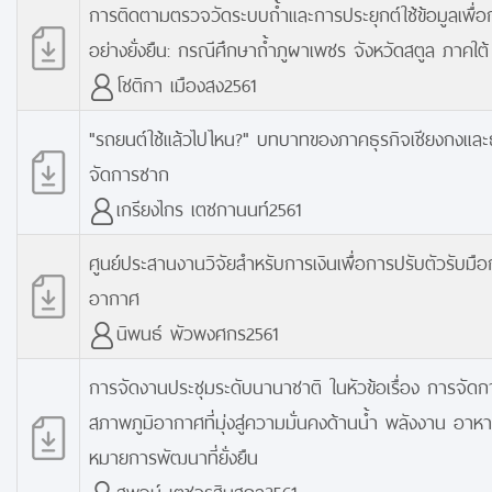
การติดตามตรวจวัดระบบถ้ำและการประยุกต์ใช้ข้อมูลเพื่อ
อย่างยั่งยืน: กรณีศึกษาถ้ำภูผาเพชร จังหวัดสตูล ภาคใต
โชติกา เมืองสง2561
"รถยนต์ใช้แล้วไปไหน?" บทบาทของภาคธุรกิจเชียงกงและธุ
จัดการซาก
เกรียงไกร เตชกานนท์2561
ศูนย์ประสานงานวิจัยสำหรับการเงินเพื่อการปรับตัวรับมือ
อากาศ
นิพนธ์ พัวพงศกร2561
การจัดงานประชุมระดับนานาชาติ ในหัวข้อเรื่อง การจัดก
สภาพภูมิอากาศที่มุ่งสู่ความมั่นคงด้านน้ำ พลังงาน อาห
หมายการพัฒนาที่ยั่งยืน
สุพจน์ เตชวรสินสกุล2561